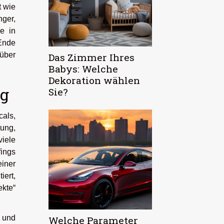
t wie
ger,
e in
 Ende
 über
Das Zimmer Ihres
Babys: Welche
Dekoration wählen
ng
Sie?
cals,
ung,
viele
ings
einer
iert,
ekte“
 und
Welche Parameter