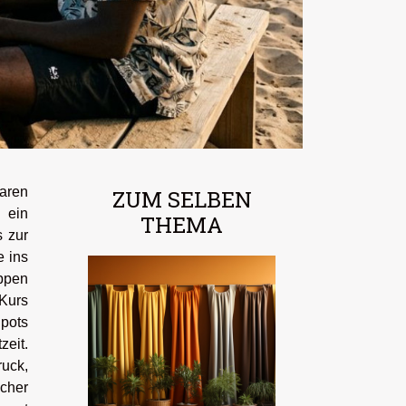
aren
ZUM SELBEN
 ein
THEMA
s zur
e ins
ppen
Kurs
Spots
zeit.
ruck,
icher