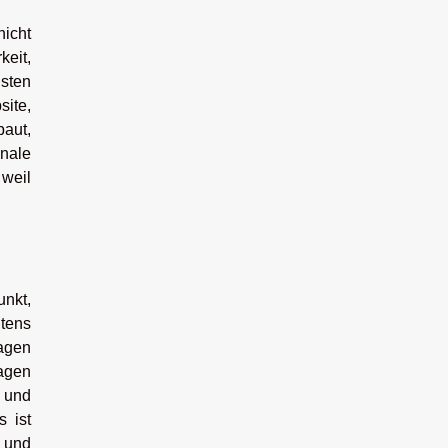
nicht
keit,
hsten
site,
baut,
onale
 weil
unkt,
itens
ragen
ragen
 und
s ist
, und