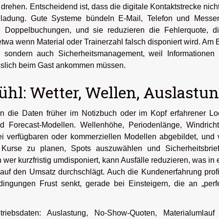
ehen. Entscheidend ist, dass die digitale Kontaktstrecke nich
inladung. Gute Systeme bündeln E-Mail, Telefon und Messen
 Doppelbuchungen, und sie reduzieren die Fehlerquote, di
twa wenn Material oder Trainerzahl falsch disponiert wird. Am
ce, sondern auch Sicherheitsmanagement, weil Informationen
ässlich beim Gast ankommen müssen.
ühl: Wetter, Wellen, Auslastu
n die Daten früher im Notizbuch oder im Kopf erfahrener Lo
d Forecast-Modellen. Wellenhöhe, Periodenlänge, Windricht
ei verfügbaren oder kommerziellen Modellen abgebildet, und 
 Kurse zu planen, Spots auszuwählen und Sicherheitsbrief
er kurzfristig umdisponiert, kann Ausfälle reduzieren, was in 
auf den Umsatz durchschlägt. Auch die Kundenerfahrung profit
ingungen Frust senkt, gerade bei Einsteigern, die an „perf
riebsdaten: Auslastung, No-Show-Quoten, Materialumlauf