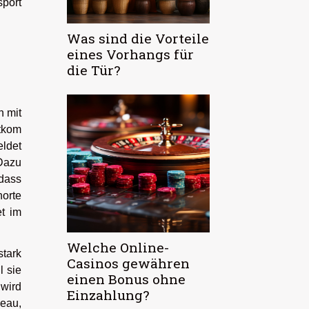
port
Was sind die Vorteile
eines Vorhangs für
die Tür?
h mit
itkom
ldet
 Dazu
 dass
orte
et im
Welche Online-
stark
Casinos gewähren
l sie
einen Bonus ohne
 wird
Einzahlung?
eau,