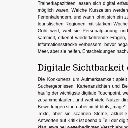
Trainerkapazitäten lassen sich digital erfa
möglich waren. Welche Kurszeiten werden
Ferienkalendern, und wann lohnt sich ein z
touristischen Regionen mit starkem Woch
Gold wert, weil sie Personalplanung un
sammelt, erkennt wiederkehrende Fragen, 
Informationsstrecke verbessern, bevor nega
Meer, aber sie helfen, Entscheidungen nachv
Digitale Sichtbarkei
Die Konkurrenz um Aufmerksamkeit spielt 
Suchergebnissen, Kartenansichten und Bewe
häufig der wichtigste digitale Touchpoint, 
zusammenlaufen, und weil viele Nutzer dire
Bewertungen sind dabei nicht bloß „Image“, s
Texte, aber sie scannen Sterne, aktuell
Antworten auf Kritik ist deshalb Teil der di
klärt, etwa bei wetterbedingten Verschiebun