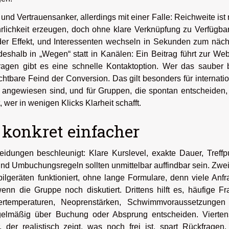
d Vertrauensanker, allerdings mit einer Falle: Reichweite ist 
lichkeit erzeugen, doch ohne klare Verknüpfung zu Verfügbar
 der Effekt, und Interessenten wechseln in Sekunden zum näc
deshalb in „Wegen“ statt in Kanälen: Ein Beitrag führt zur Web
ragen gibt es eine schnelle Kontaktoption. Wer das sauber 
chtbare Feind der Conversion. Das gilt besonders für internati
 angewiesen sind, und für Gruppen, die spontan entscheiden,
wer in wenigen Klicks Klarheit schafft.
 konkret einfacher
eidungen beschleunigt: Klare Kurslevel, exakte Dauer, Treffp
 und Umbuchungsregeln sollten unmittelbar auffindbar sein. Zwe
bilgeräten funktioniert, ohne lange Formulare, denn viele Anf
n die Gruppe noch diskutiert. Drittens hilft es, häufige F
ertemperaturen, Neoprenstärken, Schwimmvoraussetzungen
regelmäßig über Buchung oder Absprung entscheiden. Vierten
 der realistisch zeigt, was noch frei ist, spart Rückfragen