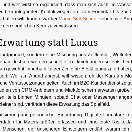
h, und wer wirkt so organisiert, dass man sich auch im Wasse
end zu integrierten Kontaktwegen an, vom Formular bis zur 
schaffen will, kann etwa bei
Magic Surf School
sehen, wie Anbi
hne den sportlichen Kern zu verwässern.
 Erwartung statt Luxus
dardprodukt, sondern eine Mischung aus Zeitfenster, Wetterfen
 genau deshalb werden schnelle Rückmeldungen so entscheid
n gewöhnt, innerhalb kurzer Zeit eine Bestätigung zu erhalten
ort: Wer am Abend anreist, will wissen, ob der Kurs am Mo
welche Voraussetzungen gelten. Auch im B2C-Kundendienst zeigt
tudien von CRM-Anbietern und Marktforschern erwarten große 
n, teils binnen Minuten, sobald Chat oder Messenger angeb
leiner sind, verändert diese Erwartung das Spielfeld.
atisierung und persönlicher Einordnung. Digitale Formulare k
rdaten für Materialgrößen erfassen und eine erste Risikokl
en Menschen, der unsicheren Einsteigern erklärt, warum ein