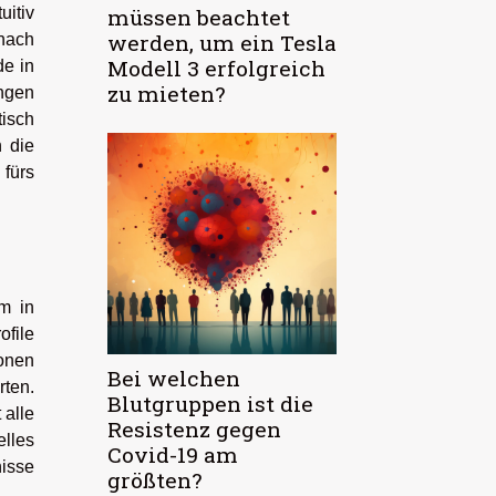
uitiv
müssen beachtet
werden, um ein Tesla
nach
Modell 3 erfolgreich
de in
zu mieten?
ngen
isch
 die
 fürs
m in
ofile
ionen
Bei welchen
rten.
Blutgruppen ist die
 alle
Resistenz gegen
lles
Covid-19 am
nisse
größten?