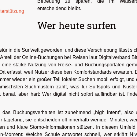
Betreuung zu sparen, die im Wassers
entscheidend bleibt.
terstützung
Wer heute surfen
tür in die Surfwelt geworden, und diese Verschiebung lässt sic
 Anteil der Online-Buchungen bei Reisen laut Digitalverband B
 eine starke Nutzung von Reise- und Buchungsportalen geme
 Ort erfasst, weil Nutzer dieselben Komfortstandards erwarten.
er wieder ein großer Teil lokaler Suchen mobil erfolgt, und
mischsten Suchmustern zählt, was für Surfspots und Küsten
anal, aber hart: Wer digital nicht sofort auffindbar ist, find
nn das Buchungsverhalten ist zunehmend „high intent“, also 
 tagelang, sie entscheiden oft innerhalb weniger Minuten, wei
en und klare Storno-Informationen stützen. In diesem Umfeld
-Moment: Welche Schule antwortet schnell, wer erklärt Niv