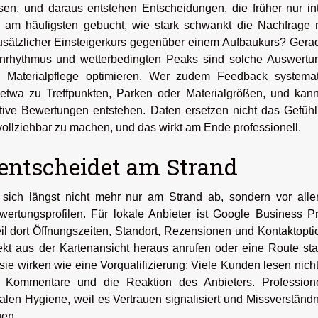
ssen, und daraus entstehen Entscheidungen, die früher nur int
 am häufigsten gebucht, wie stark schwankt die Nachfrage 
usätzlicher Einsteigerkurs gegenüber einem Aufbaukurs? Gera
enrhythmus und wetterbedingten Peaks sind solche Auswertu
d Materialpflege optimieren. Wer zudem Feedback systemat
etwa zu Treffpunkten, Parken oder Materialgrößen, und kann
tive Bewertungen entstehen. Daten ersetzen nicht das Gefühl
ollziehbar zu machen, und das wirkt am Ende professionell.
t entscheidet am Strand
sich längst nicht mehr nur am Strand ab, sondern vor alle
rtungsprofilen. Für lokale Anbieter ist Google Business Pr
weil dort Öffnungszeiten, Standort, Rezensionen und Kontaktopt
kt aus der Kartenansicht heraus anrufen oder eine Route sta
ie wirken wie eine Vorqualifizierung: Viele Kunden lesen nicht
e Kommentare und die Reaktion des Anbieters. Professione
gitalen Hygiene, weil es Vertrauen signalisiert und Missverständ
gen.