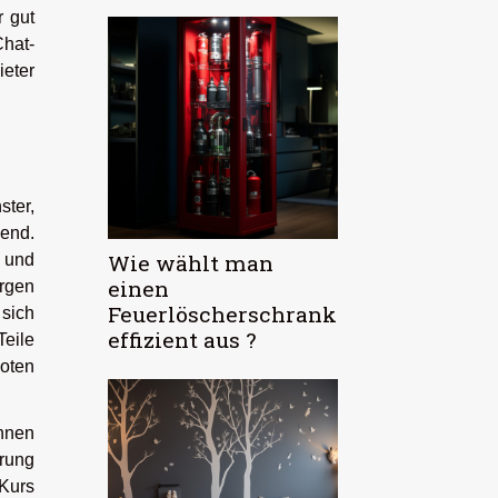
r gut
Chat-
eter
ster,
end.
Wie wählt man
, und
einen
rgen
Feuerlöscherschrank
 sich
effizient aus ?
Teile
oten
önnen
ärung
 Kurs