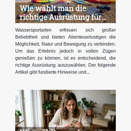
Wie wählt man die
richtige Ausrüstung für
Wassersportarten?
Wassersportarten erfreuen sich großer
Beliebtheit und bieten Abenteuerlustigen die
Möglichkeit, Natur und Bewegung zu verbinden.
Um das Erlebnis jedoch in vollen Zügen
genießen zu können, ist es entscheidend, die
richtige Ausrüstung auszuwählen. Der folgende
Artikel gibt fundierte Hinweise und...