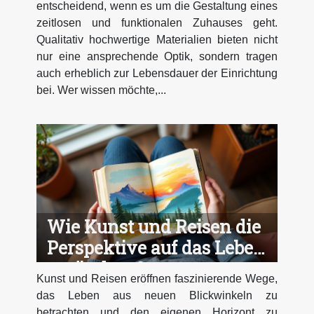
entscheidend, wenn es um die Gestaltung eines
zeitlosen und funktionalen Zuhauses geht.
Qualitativ hochwertige Materialien bieten nicht
nur eine ansprechende Optik, sondern tragen
auch erheblich zur Lebensdauer der Einrichtung
bei. Wer wissen möchte,...
Wie Kunst und Reisen die
Perspektive auf das Leben
verändern?
Kunst und Reisen eröffnen faszinierende Wege,
das Leben aus neuen Blickwinkeln zu
betrachten und den eigenen Horizont zu