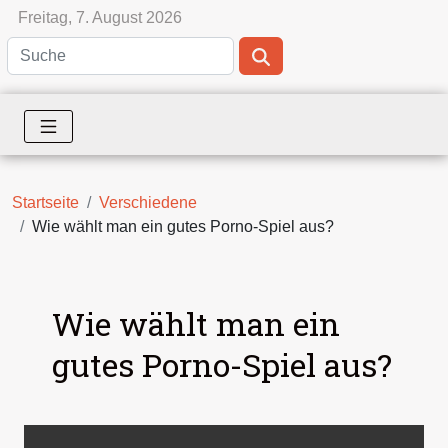
Freitag, 7. August 2026
Startseite
Verschiedene
Wie wählt man ein gutes Porno-Spiel aus?
Wie wählt man ein
gutes Porno-Spiel aus?