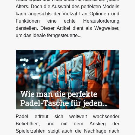
Alters. Doch die Auswahl des perfekten Modells
kann angesichts der Vielzahl an Optionen und
Funktionen eine echte Herausforderung
darstellen. Dieser Artikel dient als Wegweiser,
um das ideale ferngesteuerte...
Wie man die perfekte
Padel-Tasche für jeden
Spielstil findet
Padel erfreut sich weltweit wachsender
Beliebtheit, und mit dem Anstieg der
Spielerzahlen steigt auch die Nachfrage nach