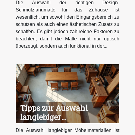
Die Auswahl der richtigen Design-
Zuhause?
Schmutzfangmatte für das Zuhause ist
wesentlich, um sowohl den Eingangsbereich zu
schützen als auch einen ästhetischen Zusatz zu
schaffen. Es gibt jedoch zahlreiche Faktoren zu
beachten, damit die Matte nicht nur optisch
überzeugt, sondern auch funktional in der...
Tipps zur Auswahl
langlebiger
Möbelmaterialien
Die Auswahl langlebiger Möbelmaterialien ist