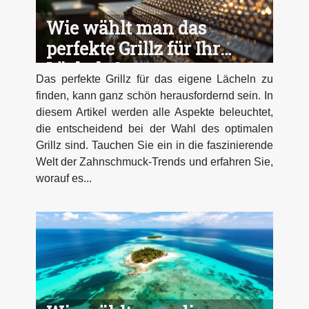
Wie wählt man das
perfekte Grillz für Ihr
Lächeln?
Das perfekte Grillz für das eigene Lächeln zu
finden, kann ganz schön herausfordernd sein. In
diesem Artikel werden alle Aspekte beleuchtet,
die entscheidend bei der Wahl des optimalen
Grillz sind. Tauchen Sie ein in die faszinierende
Welt der Zahnschmuck-Trends und erfahren Sie,
worauf es...