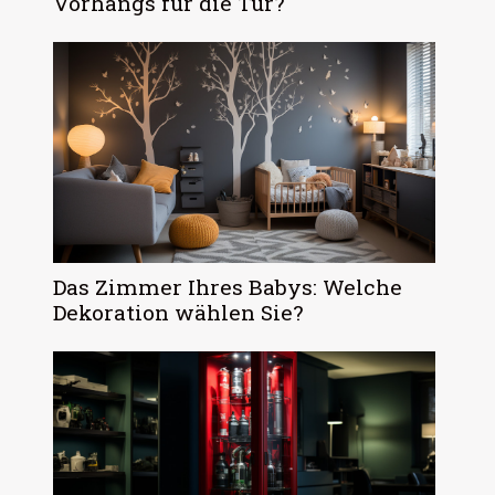
Vorhangs für die Tür?
Das Zimmer Ihres Babys: Welche
Dekoration wählen Sie?